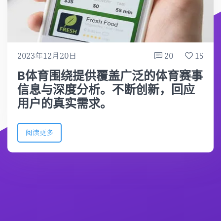
2023年12月20日
20
15
B体育围绕提供覆盖广泛的体育赛事
信息与深度分析。不断创新，回应
用户的真实需求。
阅读更多