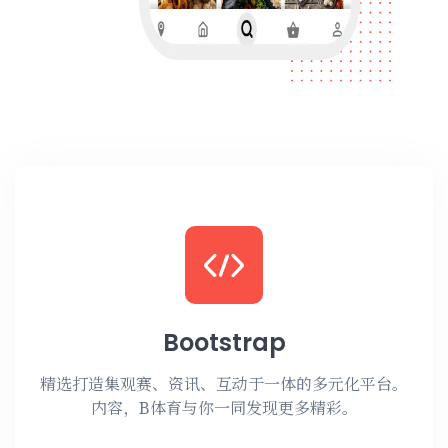
Bootstrap
精选打造集观赛、资讯、互动于一体的多元化平台。
内容，B体育与你一同发现更多精彩。