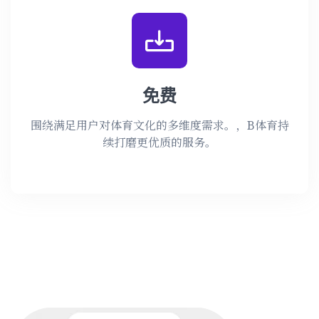
免费
围绕满足用户对体育文化的多维度需求。，B体育持
续打磨更优质的服务。