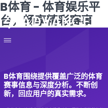
B体育 - 体育娱乐平
台，畅享精彩赛事
B体育围绕提供覆盖广泛的体育
赛事信息与深度分析。不断创
新，回应用户的真实需求。