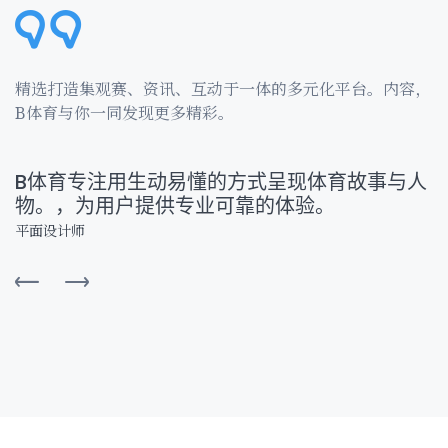
B
精选打造集观赛、资讯、互动于一体的多元化平台。内容，
B体育与你一同发现更多精彩。
B体育专注用生动易懂的方式呈现体育故事与人
物。，为用户提供专业可靠的体验。
平面设计师
创