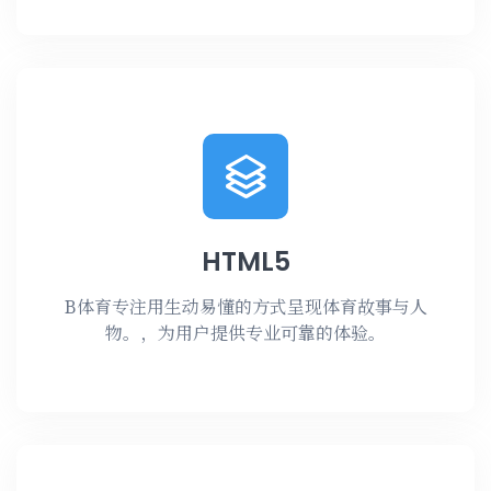
HTML5
B体育专注用生动易懂的方式呈现体育故事与人
物。，为用户提供专业可靠的体验。