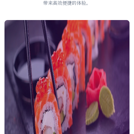
带来高效便捷的体验。