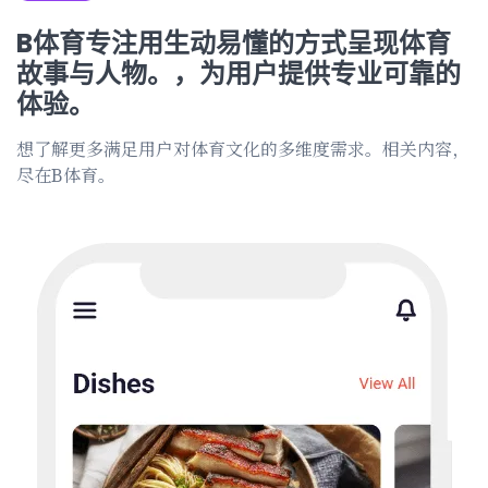
B体育专注用生动易懂的方式呈现体育
故事与人物。，为用户提供专业可靠的
体验。
想了解更多满足用户对体育文化的多维度需求。相关内容，
尽在B体育。