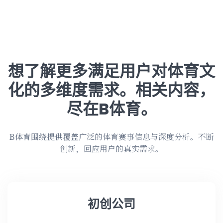
想了解更多满足用户对体育文
化的多维度需求。相关内容，
尽在B体育。
B体育围绕提供覆盖广泛的体育赛事信息与深度分析。不断
创新，回应用户的真实需求。
初创公司