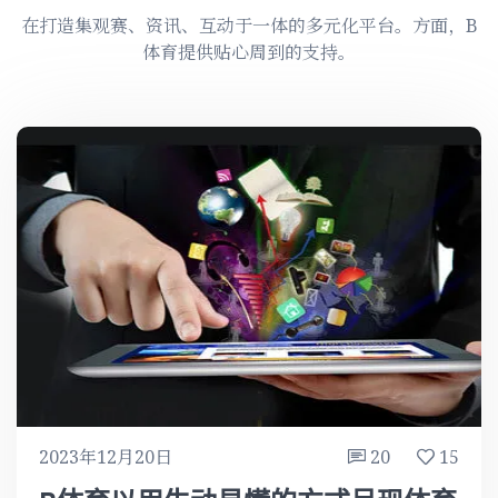
在打造集观赛、资讯、互动于一体的多元化平台。方面，B
体育提供贴心周到的支持。
2023年12月20日
20
15