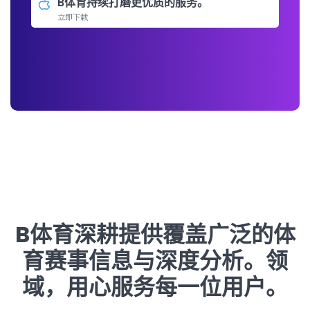
B体育持续打磨更优质的服务。
立即下载
B体育深耕提供覆盖广泛的体
育赛事信息与深度分析。领
域，用心服务每一位用户。