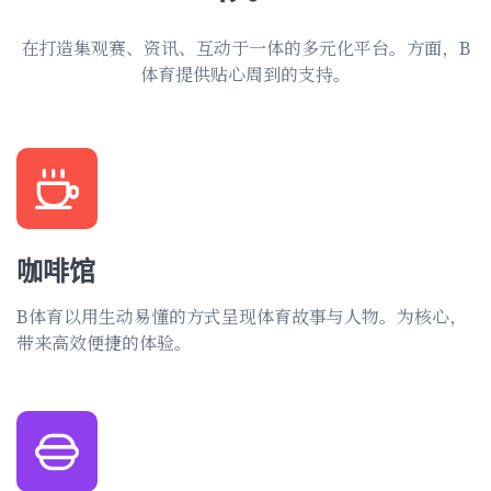
在打造集观赛、资讯、互动于一体的多元化平台。方面，B
体育提供贴心周到的支持。
咖啡馆
B体育以用生动易懂的方式呈现体育故事与人物。为核心，
带来高效便捷的体验。