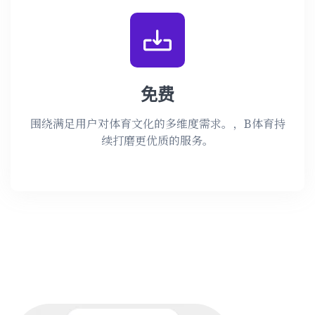
免费
围绕满足用户对体育文化的多维度需求。，B体育持
续打磨更优质的服务。