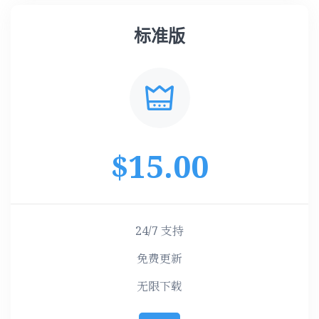
标准版
$15.00
24/7 支持
免费更新
无限下载