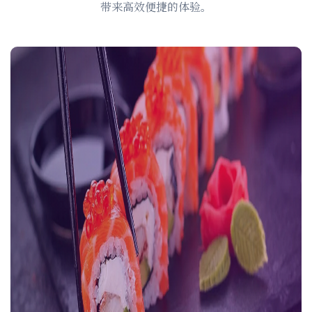
带来高效便捷的体验。