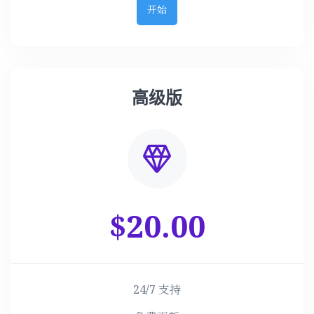
开始
高级版
$20.00
24/7 支持