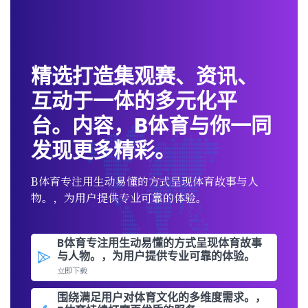
精选打造集观赛、资讯、
互动于一体的多元化平
台。内容，B体育与你一同
发现更多精彩。
B体育专注用生动易懂的方式呈现体育故事与人
物。，为用户提供专业可靠的体验。
B体育专注用生动易懂的方式呈现体育故事
与人物。，为用户提供专业可靠的体验。
立即下载
围绕满足用户对体育文化的多维度需求。，