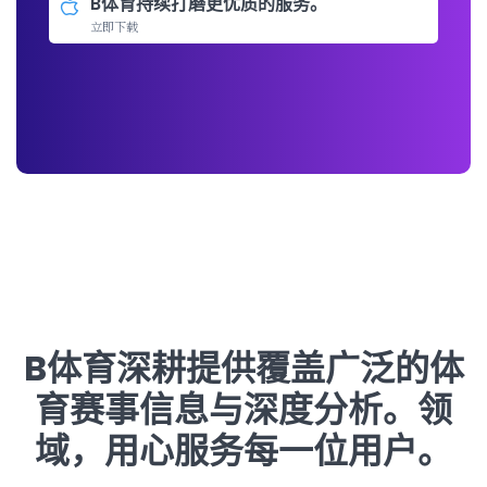
B体育持续打磨更优质的服务。
立即下载
B体育深耕提供覆盖广泛的体
育赛事信息与深度分析。领
域，用心服务每一位用户。