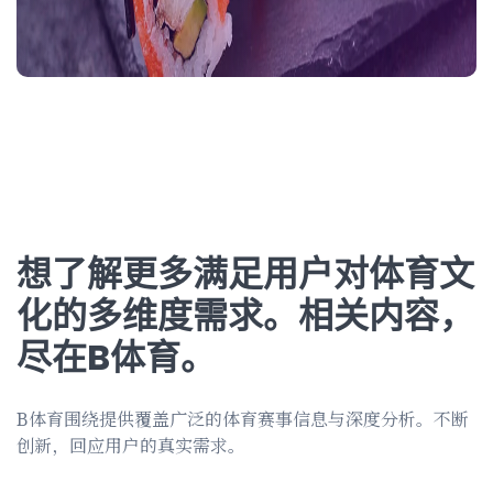
想了解更多满足用户对体育文
化的多维度需求。相关内容，
尽在B体育。
B体育围绕提供覆盖广泛的体育赛事信息与深度分析。不断
创新，回应用户的真实需求。