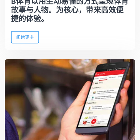
B体育以用生动易懂的方式呈现体育
故事与人物。为核心，带来高效便
捷的体验。
阅读更多