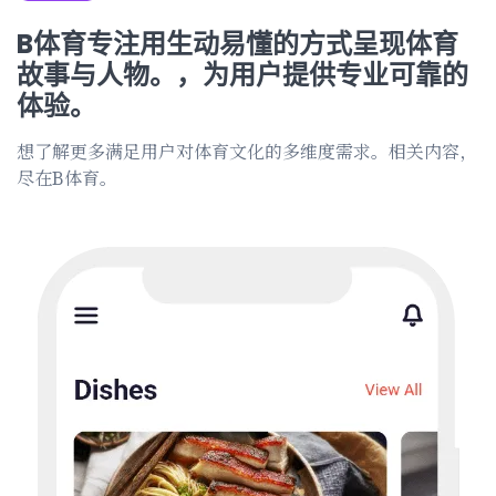
B体育专注用生动易懂的方式呈现体育
故事与人物。，为用户提供专业可靠的
体验。
想了解更多满足用户对体育文化的多维度需求。相关内容，
尽在B体育。