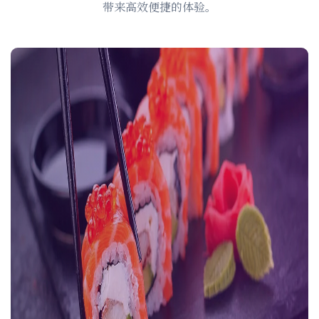
带来高效便捷的体验。