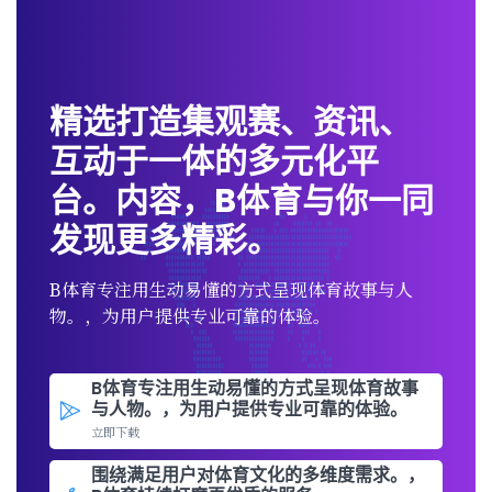
精选打造集观赛、资讯、
互动于一体的多元化平
台。内容，B体育与你一同
发现更多精彩。
B体育专注用生动易懂的方式呈现体育故事与人
物。，为用户提供专业可靠的体验。
B体育专注用生动易懂的方式呈现体育故事
与人物。，为用户提供专业可靠的体验。
立即下载
围绕满足用户对体育文化的多维度需求。，