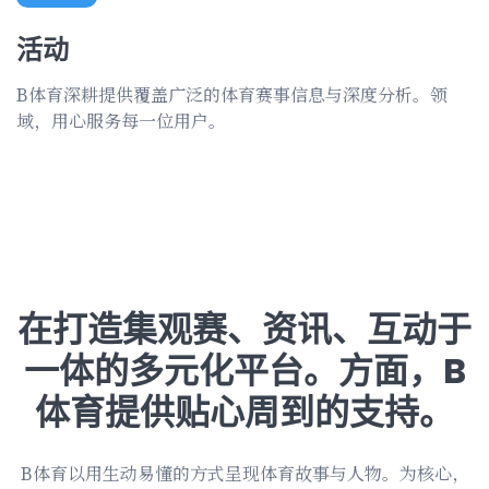
活动
B体育深耕提供覆盖广泛的体育赛事信息与深度分析。领
域，用心服务每一位用户。
在打造集观赛、资讯、互动于
一体的多元化平台。方面，B
体育提供贴心周到的支持。
B体育以用生动易懂的方式呈现体育故事与人物。为核心，