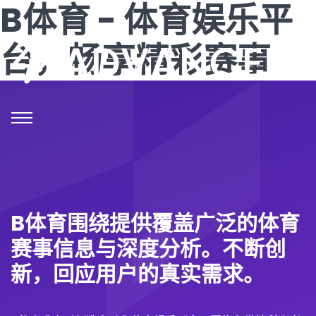
B体育 - 体育娱乐平
台，畅享精彩赛事
B体育围绕提供覆盖广泛的体育
赛事信息与深度分析。不断创
新，回应用户的真实需求。