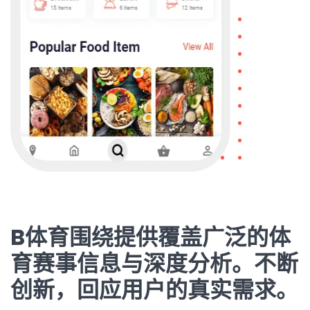
B体育围绕提供覆盖广泛的体
育赛事信息与深度分析。不断
创新，回应用户的真实需求。