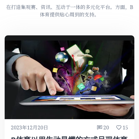
在打造集观赛、资讯、互动于一体的多元化平台。方面，B
体育提供贴心周到的支持。
2023年12月20日
20
15