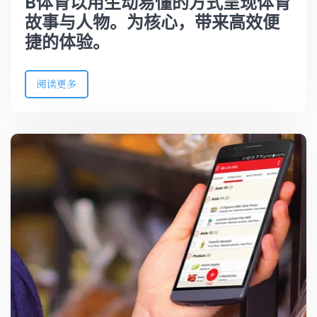
B体育以用生动易懂的方式呈现体育
故事与人物。为核心，带来高效便
捷的体验。
阅读更多