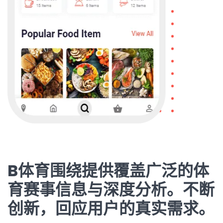
B体育围绕提供覆盖广泛的体
育赛事信息与深度分析。不断
创新，回应用户的真实需求。