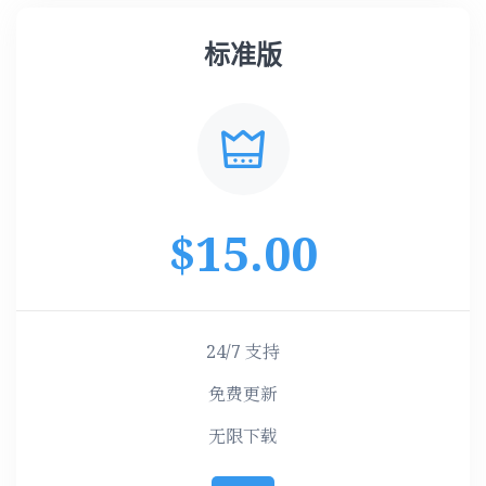
标准版
$15.00
24/7 支持
免费更新
无限下载