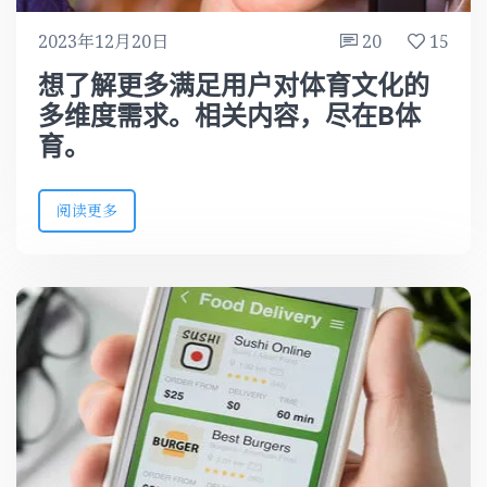
2023年12月20日
20
15
想了解更多满足用户对体育文化的
多维度需求。相关内容，尽在B体
育。
阅读更多