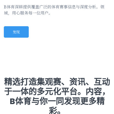
B体育深耕提供覆盖广泛的体育赛事信息与深度分析。领
域，用心服务每一位用户。
发现
精选打造集观赛、资讯、互动
于一体的多元化平台。内容，
B体育与你一同发现更多精
彩。