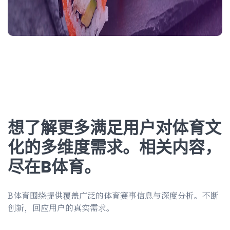
想了解更多满足用户对体育文
化的多维度需求。相关内容，
尽在B体育。
B体育围绕提供覆盖广泛的体育赛事信息与深度分析。不断
创新，回应用户的真实需求。