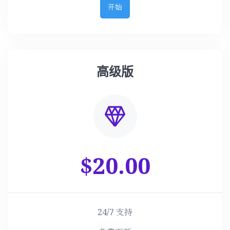
开始
高级版
$20.00
24/7 支持