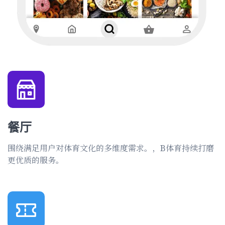
餐厅
围绕满足用户对体育文化的多维度需求。，B体育持续打磨
更优质的服务。