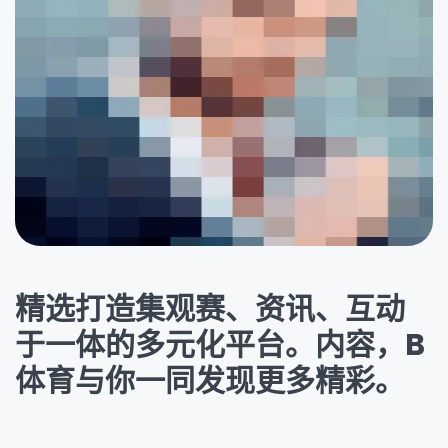
精选打造集观赛、资讯、互动
于一体的多元化平台。内容，B
体育与你一同发现更多精彩。