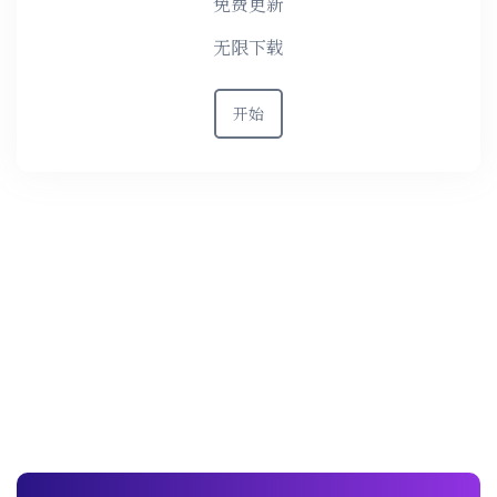
免费更新
无限下载
开始