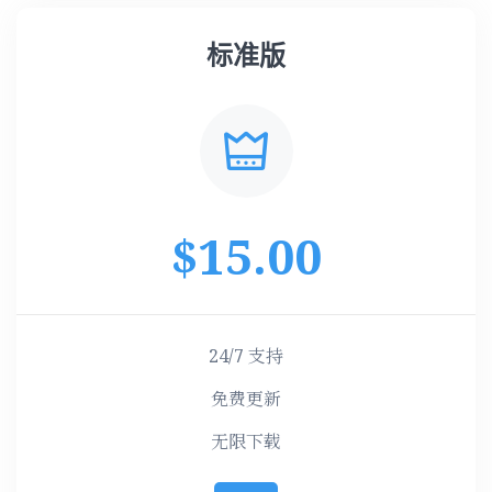
标准版
$15.00
24/7 支持
免费更新
无限下载