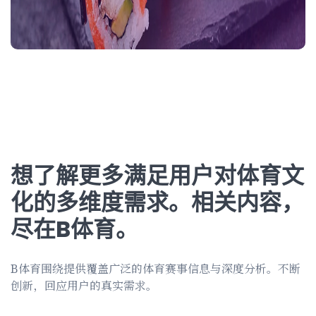
想了解更多满足用户对体育文
化的多维度需求。相关内容，
尽在B体育。
B体育围绕提供覆盖广泛的体育赛事信息与深度分析。不断
创新，回应用户的真实需求。