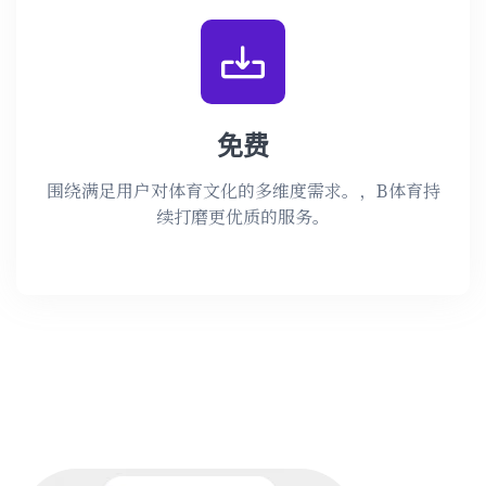
免费
围绕满足用户对体育文化的多维度需求。，B体育持
续打磨更优质的服务。