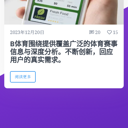
2023年12月20日
20
15
B体育围绕提供覆盖广泛的体育赛事
信息与深度分析。不断创新，回应
用户的真实需求。
阅读更多