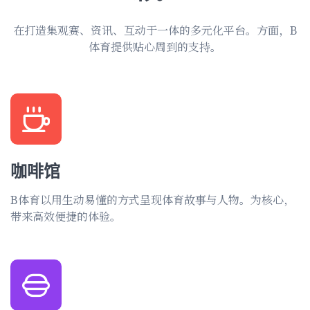
在打造集观赛、资讯、互动于一体的多元化平台。方面，B
体育提供贴心周到的支持。
咖啡馆
B体育以用生动易懂的方式呈现体育故事与人物。为核心，
带来高效便捷的体验。