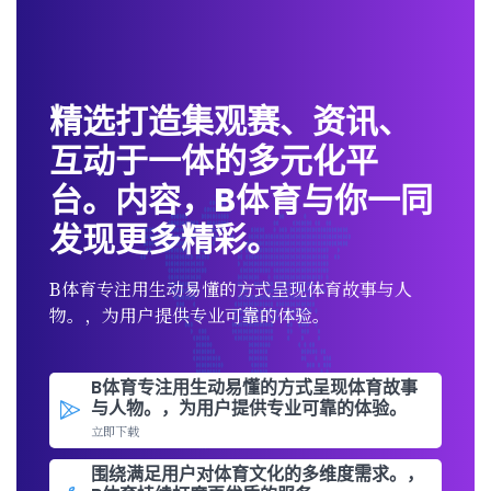
精选打造集观赛、资讯、
互动于一体的多元化平
台。内容，B体育与你一同
发现更多精彩。
B体育专注用生动易懂的方式呈现体育故事与人
物。，为用户提供专业可靠的体验。
B体育专注用生动易懂的方式呈现体育故事
与人物。，为用户提供专业可靠的体验。
立即下载
围绕满足用户对体育文化的多维度需求。，