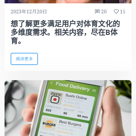
2023年12月20日
20
15
想了解更多满足用户对体育文化的
多维度需求。相关内容，尽在B体
育。
阅读更多