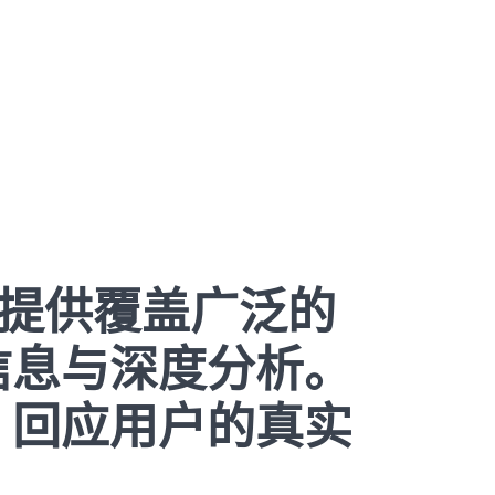
绕提供覆盖广泛的
信息与深度分析。
，回应用户的真实