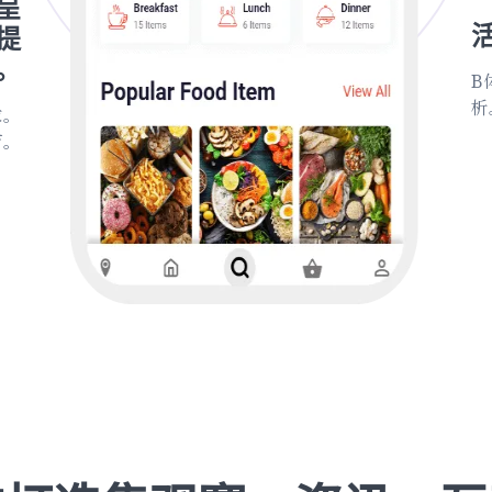
呈
提
。
B
析
求。
育。