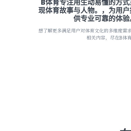
B体育专注用生动易懂的方式
现体育故事与人物。，为用户
供专业可靠的体验
想了解更多满足用户对体育文化的多维度需
相关内容，尽在B体