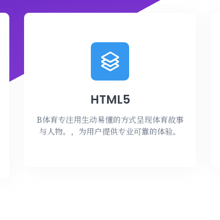
HTML5
B体育专注用生动易懂的方式呈现体育故事
与人物。，为用户提供专业可靠的体验。