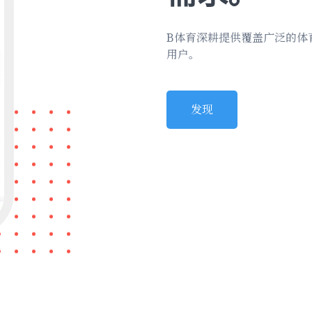
B体育深耕提供覆盖广泛的体
用户。
发现