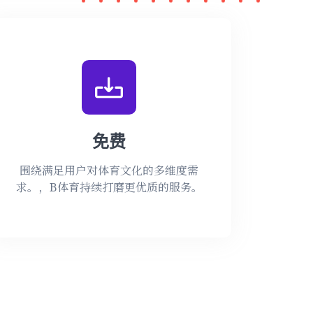
免费
围绕满足用户对体育文化的多维度需
求。，B体育持续打磨更优质的服务。