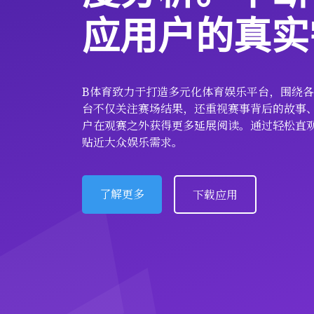
应用户的真实
B体育致力于打造多元化体育娱乐平台，围绕
台不仅关注赛场结果，还重视赛事背后的故事
户在观赛之外获得更多延展阅读。通过轻松直
贴近大众娱乐需求。
了解更多
下载应用