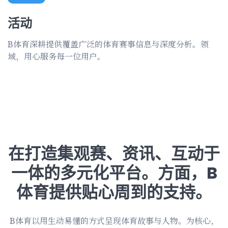
活动
B体育深耕提供覆盖广泛的体育赛事信息与深度分析。领
域，用心服务每一位用户。
在打造集观赛、资讯、互动于
一体的多元化平台。方面，B
体育提供贴心周到的支持。
B体育以用生动易懂的方式呈现体育故事与人物。为核心，