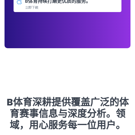
B体育持续打磨更优质的服务。
立即下载
B体育深耕提供覆盖广泛的体
育赛事信息与深度分析。领
域，用心服务每一位用户。