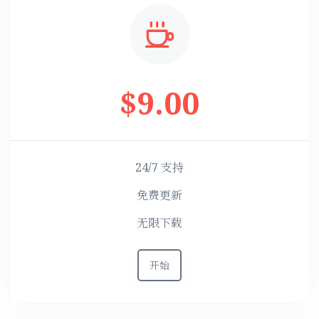
$9.00
24/7 支持
免费更新
无限下载
开始