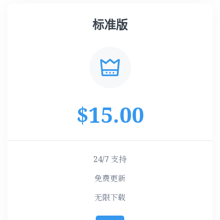
标准版
$15.00
24/7 支持
免费更新
无限下载