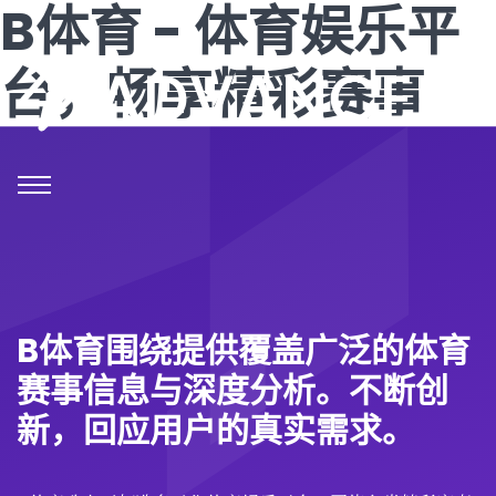
B体育 - 体育娱乐平
台，畅享精彩赛事
B体育围绕提供覆盖广泛的体育
赛事信息与深度分析。不断创
新，回应用户的真实需求。