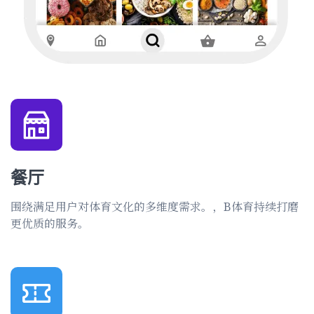
餐厅
围绕满足用户对体育文化的多维度需求。，B体育持续打磨
更优质的服务。