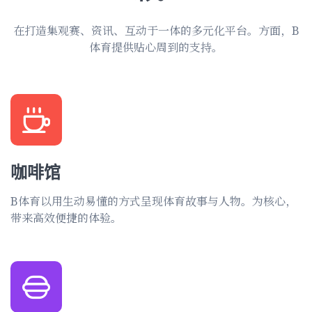
在打造集观赛、资讯、互动于一体的多元化平台。方面，B
体育提供贴心周到的支持。
咖啡馆
B体育以用生动易懂的方式呈现体育故事与人物。为核心，
带来高效便捷的体验。