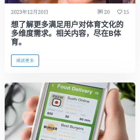
2023年12月20日
20
15
想了解更多满足用户对体育文化的
多维度需求。相关内容，尽在B体
育。
阅读更多