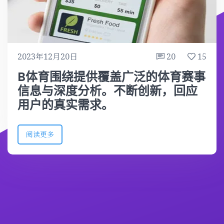
2023年12月20日
20
15
B体育围绕提供覆盖广泛的体育赛事
信息与深度分析。不断创新，回应
用户的真实需求。
阅读更多