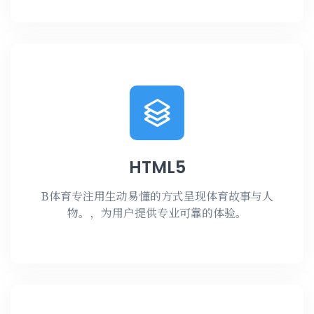
HTML5
B体育专注用生动易懂的方式呈现体育故事与人
物。，为用户提供专业可靠的体验。