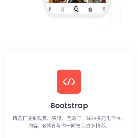
Bootstrap
精选打造集观赛、资讯、互动于一体的多元化平台。
内容，B体育与你一同发现更多精彩。