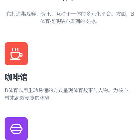
在打造集观赛、资讯、互动于一体的多元化平台。方面，B
体育提供贴心周到的支持。
咖啡馆
B体育以用生动易懂的方式呈现体育故事与人物。为核心，
带来高效便捷的体验。