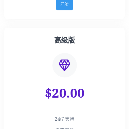
开始
高级版
$20.00
24/7 支持