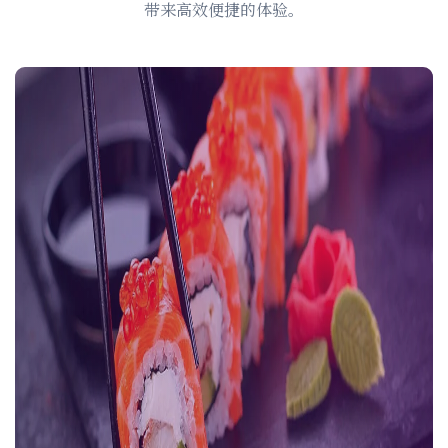
带来高效便捷的体验。