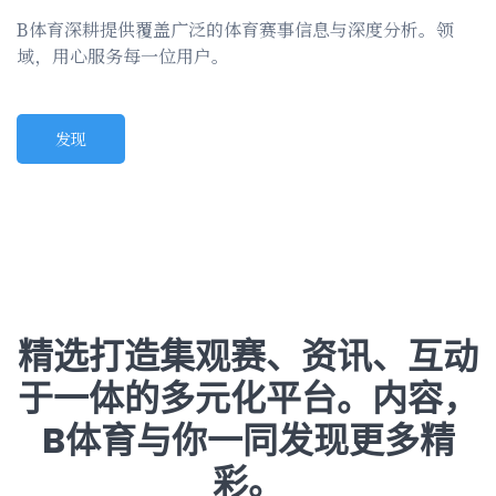
B体育深耕提供覆盖广泛的体育赛事信息与深度分析。领
域，用心服务每一位用户。
发现
精选打造集观赛、资讯、互动
于一体的多元化平台。内容，
B体育与你一同发现更多精
彩。