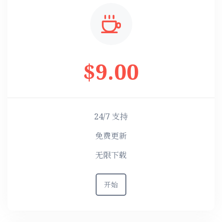
$9.00
24/7 支持
免费更新
无限下载
开始