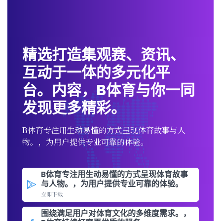
精选打造集观赛、资讯、
互动于一体的多元化平
台。内容，B体育与你一同
发现更多精彩。
B体育专注用生动易懂的方式呈现体育故事与人
物。，为用户提供专业可靠的体验。
B体育专注用生动易懂的方式呈现体育故事
与人物。，为用户提供专业可靠的体验。
立即下载
围绕满足用户对体育文化的多维度需求。，