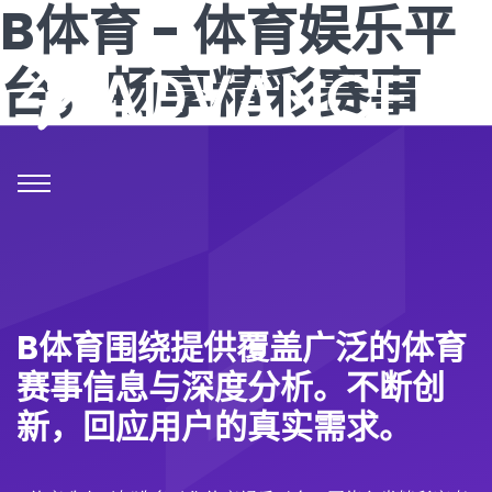
B体育 - 体育娱乐平
台，畅享精彩赛事
B体育围绕提供覆盖广泛的体育
赛事信息与深度分析。不断创
新，回应用户的真实需求。