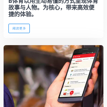
B体育以用生动易懂的方式呈现体育
故事与人物。为核心，带来高效便
捷的体验。
阅读更多