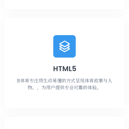
HTML5
B体育专注用生动易懂的方式呈现体育故事与人
物。，为用户提供专业可靠的体验。