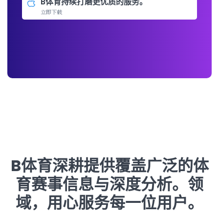
B体育持续打磨更优质的服务。
立即下载
B体育深耕提供覆盖广泛的体
育赛事信息与深度分析。领
域，用心服务每一位用户。