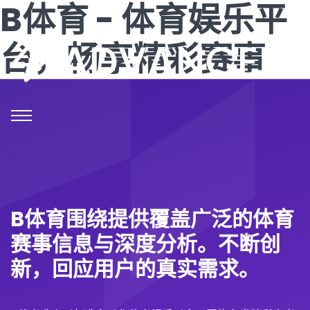
B体育 - 体育娱乐平
台，畅享精彩赛事
B体育围绕提供覆盖广泛的体育
赛事信息与深度分析。不断创
新，回应用户的真实需求。