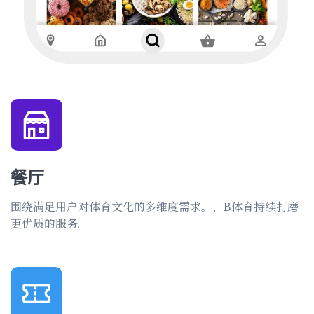
餐厅
围绕满足用户对体育文化的多维度需求。，B体育持续打磨
更优质的服务。