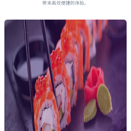
带来高效便捷的体验。