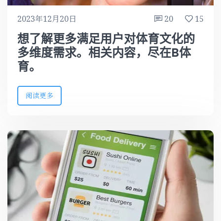
2023年12月20日
20
15
想了解更多满足用户对体育文化的
多维度需求。相关内容，尽在B体
育。
阅读更多