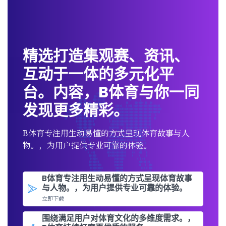
精选打造集观赛、资讯、
互动于一体的多元化平
台。内容，B体育与你一同
发现更多精彩。
B体育专注用生动易懂的方式呈现体育故事与人
物。，为用户提供专业可靠的体验。
B体育专注用生动易懂的方式呈现体育故事
与人物。，为用户提供专业可靠的体验。
立即下载
围绕满足用户对体育文化的多维度需求。，