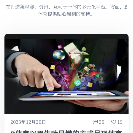
在打造集观赛、资讯、互动于一体的多元化平台。方面，B
体育提供贴心周到的支持。
2023年12月20日
20
15