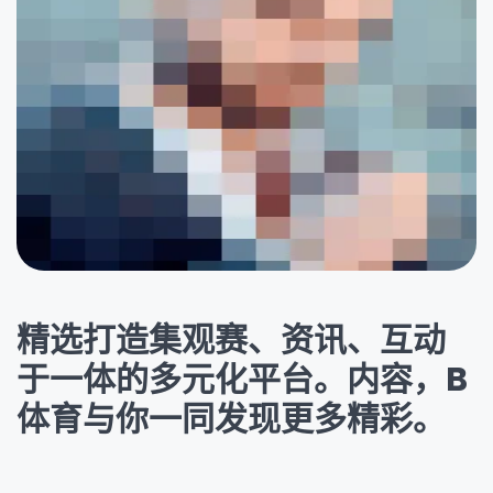
精选打造集观赛、资讯、互动
于一体的多元化平台。内容，B
体育与你一同发现更多精彩。