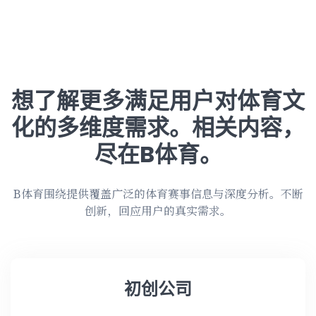
想了解更多满足用户对体育文
化的多维度需求。相关内容，
尽在B体育。
B体育围绕提供覆盖广泛的体育赛事信息与深度分析。不断
创新，回应用户的真实需求。
初创公司