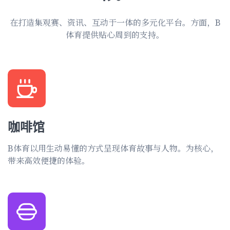
在打造集观赛、资讯、互动于一体的多元化平台。方面，B
体育提供贴心周到的支持。
咖啡馆
B体育以用生动易懂的方式呈现体育故事与人物。为核心，
带来高效便捷的体验。