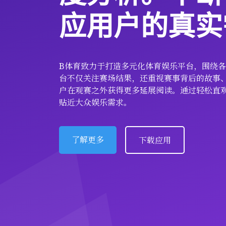
应用户的真实
B体育致力于打造多元化体育娱乐平台，围绕
台不仅关注赛场结果，还重视赛事背后的故事
户在观赛之外获得更多延展阅读。通过轻松直
贴近大众娱乐需求。
了解更多
下载应用