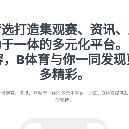
精选打造集观赛、资讯、
动于一体的多元化平台。
容，B体育与你一同发现
多精彩。
造集观赛、资讯、互动于一体的多元化平台。方面，B体育提供贴
的支持。