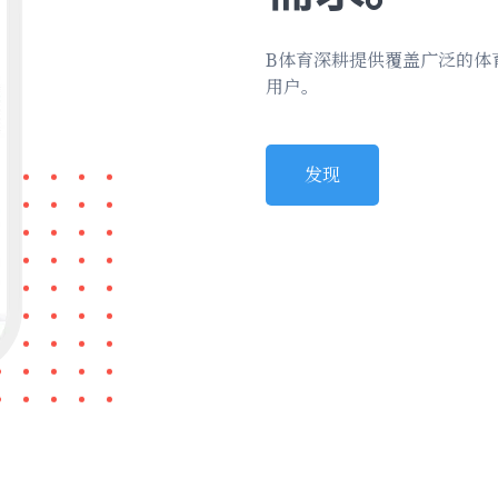
B体育深耕提供覆盖广泛的体
用户。
发现