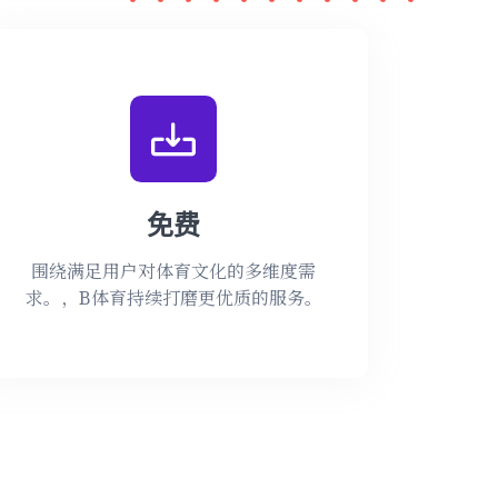
免费
围绕满足用户对体育文化的多维度需
求。，B体育持续打磨更优质的服务。