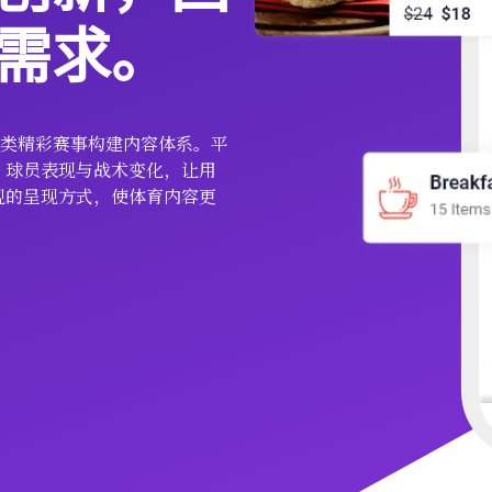
需求。
各类精彩赛事构建内容体系。平
、球员表现与战术变化，让用
观的呈现方式，使体育内容更