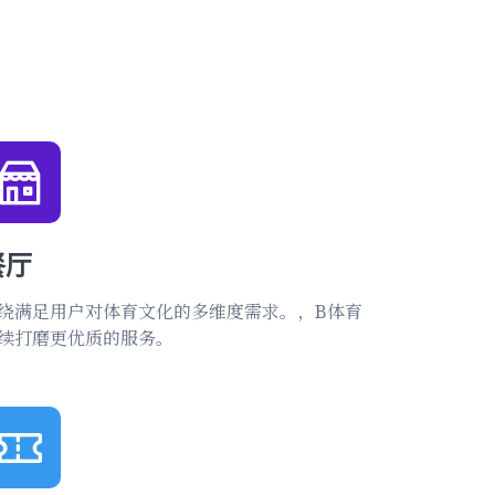
餐厅
绕满足用户对体育文化的多维度需求。，B体育
续打磨更优质的服务。