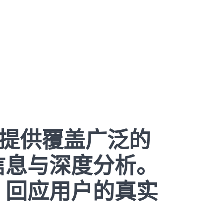
绕提供覆盖广泛的
信息与深度分析。
，回应用户的真实