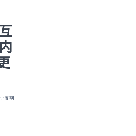
互
内
更
心周到