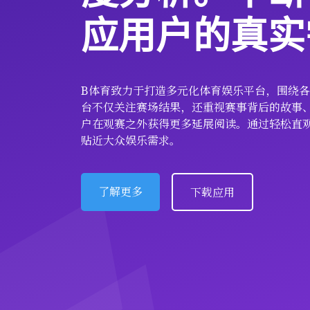
应用户的真实
B体育致力于打造多元化体育娱乐平台，围绕
台不仅关注赛场结果，还重视赛事背后的故事
户在观赛之外获得更多延展阅读。通过轻松直
贴近大众娱乐需求。
了解更多
下载应用