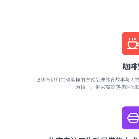
咖啡
B体育以用生动易懂的方式呈现体育故事与人
为核心，带来高效便捷的体