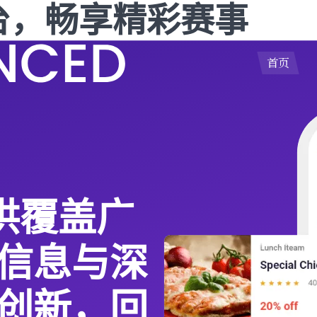
平台，畅享精彩赛事
首页
供覆盖广
信息与深
创新，回