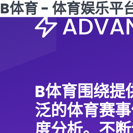
B体育 - 体育娱乐
B体育围绕提
泛的体育赛事
度分析。不断