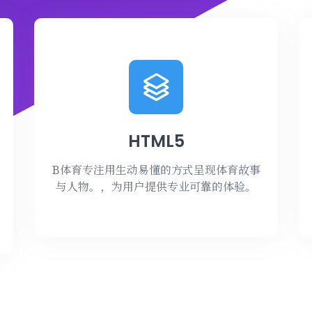
HTML5
B体育专注用生动易懂的方式呈现体育故事
与人物。，为用户提供专业可靠的体验。