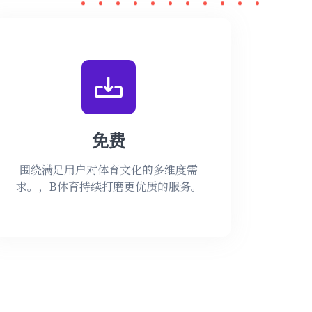
免费
围绕满足用户对体育文化的多维度需
求。，B体育持续打磨更优质的服务。