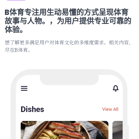
B体育专注用生动易懂的方式呈现体育
故事与人物。，为用户提供专业可靠的
体验。
想了解更多满足用户对体育文化的多维度需求。相关内容，
尽在B体育。