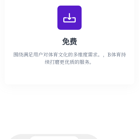
免费
围绕满足用户对体育文化的多维度需求。，B体育持
续打磨更优质的服务。