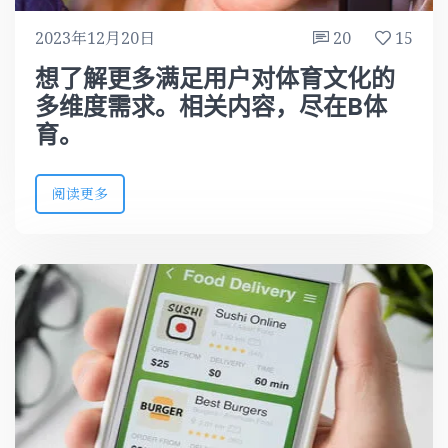
2023年12月20日
20
15
想了解更多满足用户对体育文化的
多维度需求。相关内容，尽在B体
育。
阅读更多