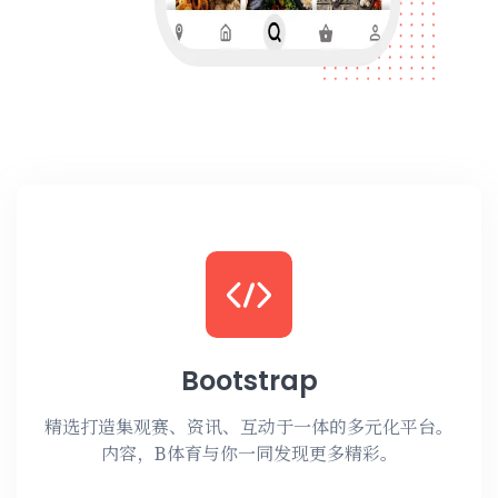
Bootstrap
精选打造集观赛、资讯、互动于一体的多元化平台。
内容，B体育与你一同发现更多精彩。