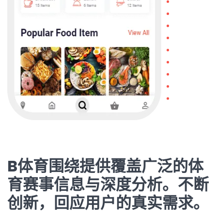
B体育围绕提供覆盖广泛的体
育赛事信息与深度分析。不断
创新，回应用户的真实需求。