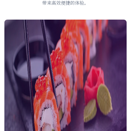
带来高效便捷的体验。