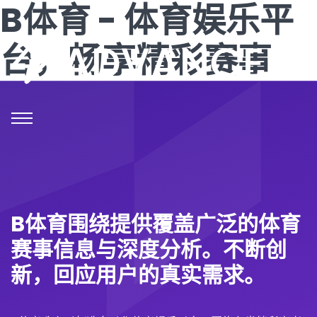
B体育 - 体育娱乐平
台，畅享精彩赛事
B体育围绕提供覆盖广泛的体育
赛事信息与深度分析。不断创
新，回应用户的真实需求。