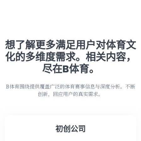
想了解更多满足用户对体育文
化的多维度需求。相关内容，
尽在B体育。
B体育围绕提供覆盖广泛的体育赛事信息与深度分析。不断
创新，回应用户的真实需求。
初创公司