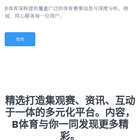
B体育深耕提供覆盖广泛的体育赛事信息与深度分析。领
域，用心服务每一位用户。
发现
精选打造集观赛、资讯、互动
于一体的多元化平台。内容，
B体育与你一同发现更多精
彩。