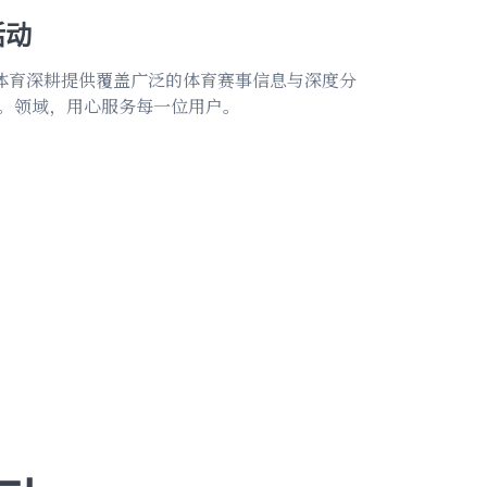
活动
体育深耕提供覆盖广泛的体育赛事信息与深度分
。领域，用心服务每一位用户。