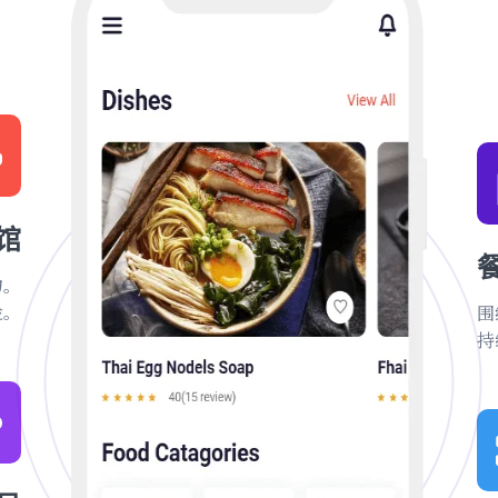
馆
物。
验。
围
持