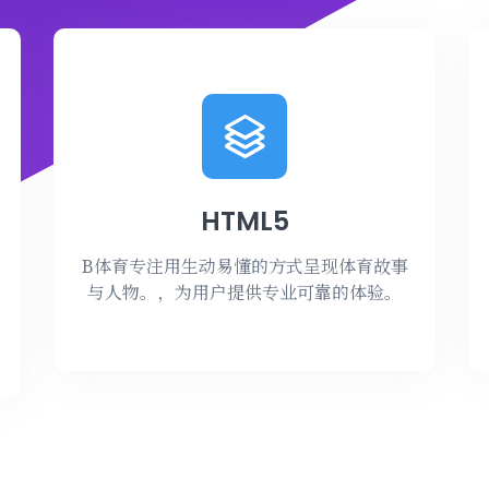
HTML5
B体育专注用生动易懂的方式呈现体育故事
与人物。，为用户提供专业可靠的体验。