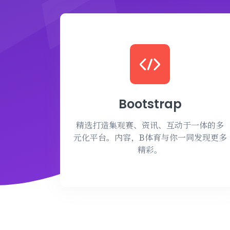
Bootstrap
精选打造集观赛、资讯、互动于一体的多
元化平台。内容，B体育与你一同发现更多
精彩。