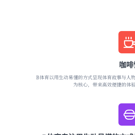
咖啡
B体育以用生动易懂的方式呈现体育故事与人
为核心，带来高效便捷的体