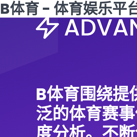
B体育 - 体育娱乐
B体育围绕提
泛的体育赛事
度分析。不断