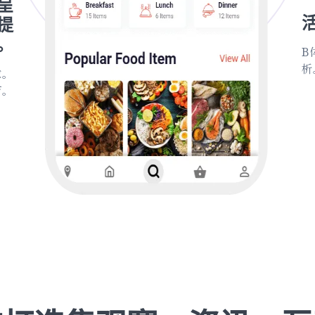
呈
提
。
B
析
求。
育。