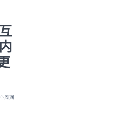
互
内
更
心周到