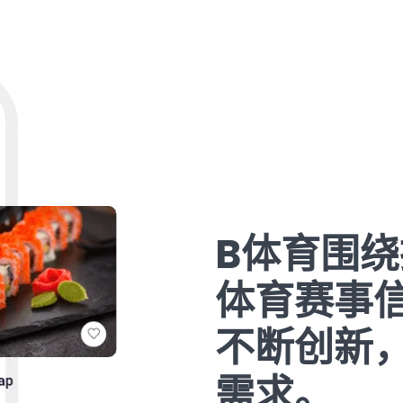
B体育围
体育赛事
不断创新
需求。