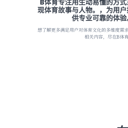
B体育专注用生动易懂的方式
现体育故事与人物。，为用户
供专业可靠的体验
想了解更多满足用户对体育文化的多维度需
相关内容，尽在B体