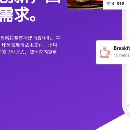
需求。
各类精彩赛事构建内容体系。平
、球员表现与战术变化，让用
观的呈现方式，使体育内容更