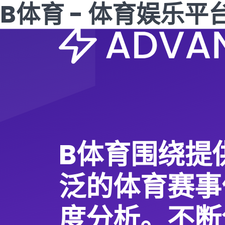
B体育 - 体育娱乐
B体育围绕提
泛的体育赛事
度分析。不断