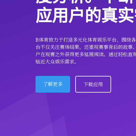
应用户的真实
B体育致力于打造多元化体育娱乐平台，围绕
台不仅关注赛场结果，还重视赛事背后的故事
户在观赛之外获得更多延展阅读。通过轻松直
贴近大众娱乐需求。
了解更多
下载应用