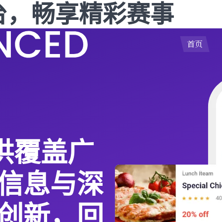
平台，畅享精彩赛事
首页
供覆盖广
信息与深
创新，回