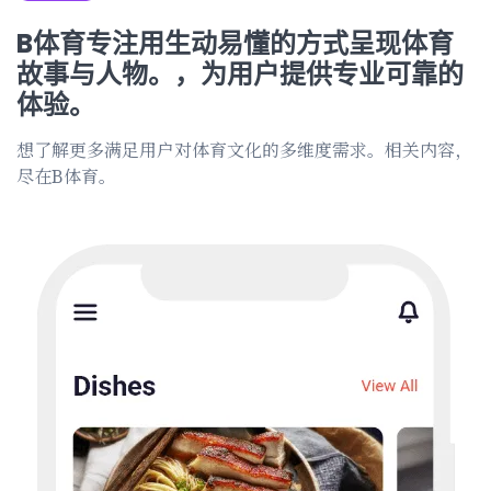
B体育专注用生动易懂的方式呈现体育
故事与人物。，为用户提供专业可靠的
体验。
想了解更多满足用户对体育文化的多维度需求。相关内容，
尽在B体育。