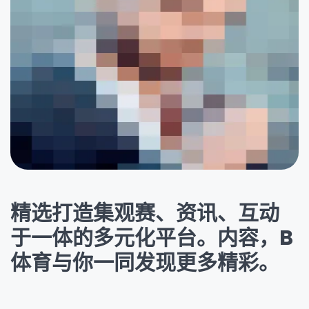
精选打造集观赛、资讯、互动
于一体的多元化平台。内容，B
体育与你一同发现更多精彩。