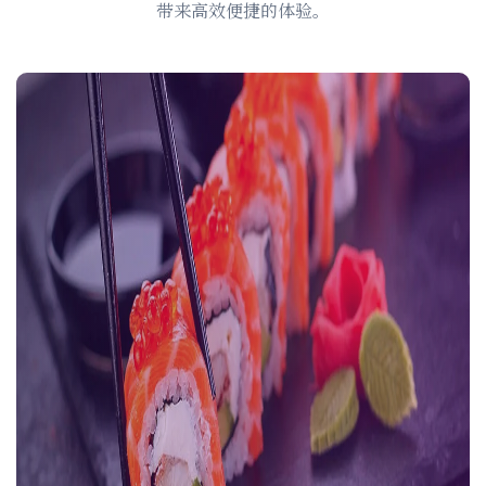
带来高效便捷的体验。