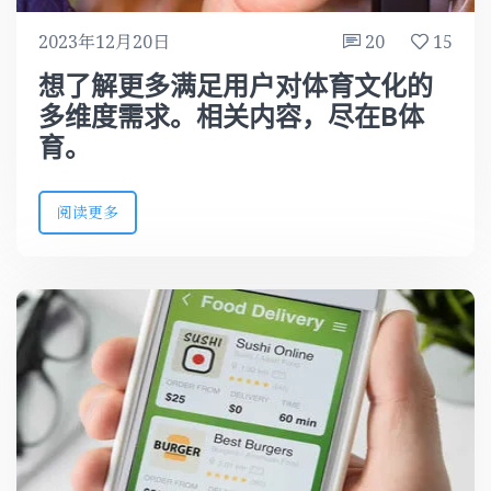
2023年12月20日
20
15
想了解更多满足用户对体育文化的
多维度需求。相关内容，尽在B体
育。
阅读更多