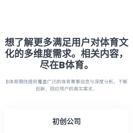
想了解更多满足用户对体育文
化的多维度需求。相关内容，
尽在B体育。
B体育围绕提供覆盖广泛的体育赛事信息与深度分析。不断
创新，回应用户的真实需求。
初创公司