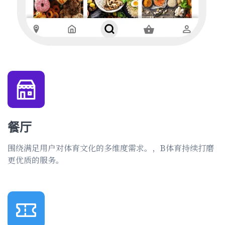
餐厅
围绕满足用户对体育文化的多维度需求。，B体育持续打磨
更优质的服务。