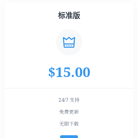
标准版
$15.00
24/7 支持
免费更新
无限下载