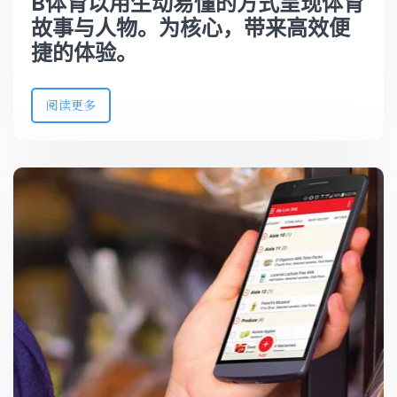
B体育以用生动易懂的方式呈现体育
故事与人物。为核心，带来高效便
捷的体验。
阅读更多