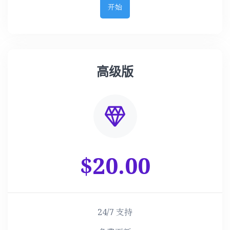
开始
高级版
$20.00
24/7 支持