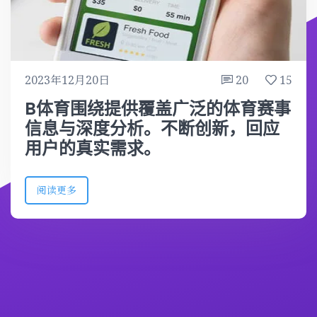
2023年12月20日
20
15
B体育围绕提供覆盖广泛的体育赛事
信息与深度分析。不断创新，回应
用户的真实需求。
阅读更多