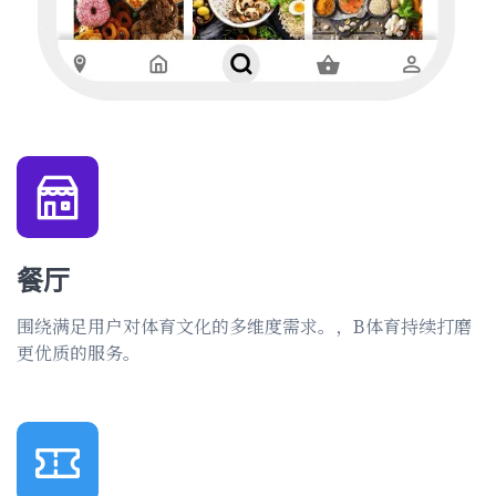
餐厅
围绕满足用户对体育文化的多维度需求。，B体育持续打磨
更优质的服务。