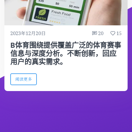
2023年12月20日
20
15
B体育围绕提供覆盖广泛的体育赛事
信息与深度分析。不断创新，回应
用户的真实需求。
阅读更多