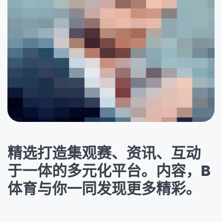
精选打造集观赛、资讯、互动
于一体的多元化平台。内容，B
体育与你一同发现更多精彩。