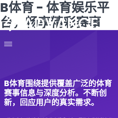
B体育 - 体育娱乐平
台，畅享精彩赛事
B体育围绕提供覆盖广泛的体育
赛事信息与深度分析。不断创
新，回应用户的真实需求。