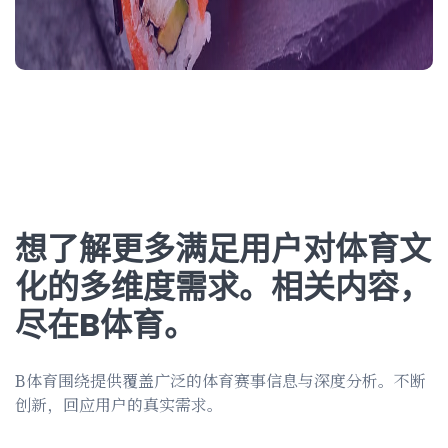
想了解更多满足用户对体育文
化的多维度需求。相关内容，
尽在B体育。
B体育围绕提供覆盖广泛的体育赛事信息与深度分析。不断
创新，回应用户的真实需求。