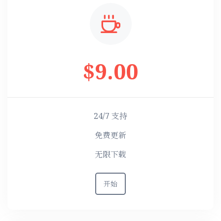
$9.00
24/7 支持
免费更新
无限下载
开始