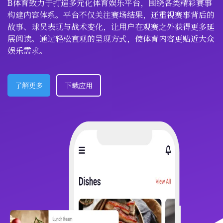
B体育致力于打造多元化体育娱乐平台，围绕各类精彩赛事
构建内容体系。平台不仅关注赛场结果，还重视赛事背后的
故事、球员表现与战术变化，让用户在观赛之外获得更多延
展阅读。通过轻松直观的呈现方式，使体育内容更贴近大众
娱乐需求。
了解更多
下载应用