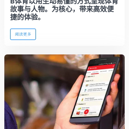
B体育以用生动易懂的方式呈现体育
故事与人物。为核心，带来高效便
捷的体验。
阅读更多