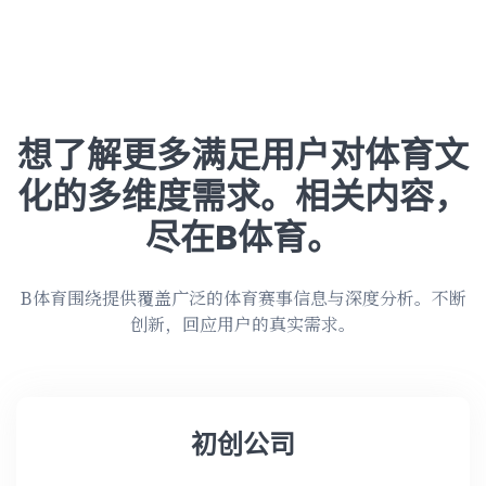
想了解更多满足用户对体育文
化的多维度需求。相关内容，
尽在B体育。
B体育围绕提供覆盖广泛的体育赛事信息与深度分析。不断
创新，回应用户的真实需求。
初创公司