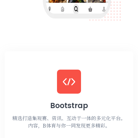
Bootstrap
精选打造集观赛、资讯、互动于一体的多元化平台。
内容，B体育与你一同发现更多精彩。