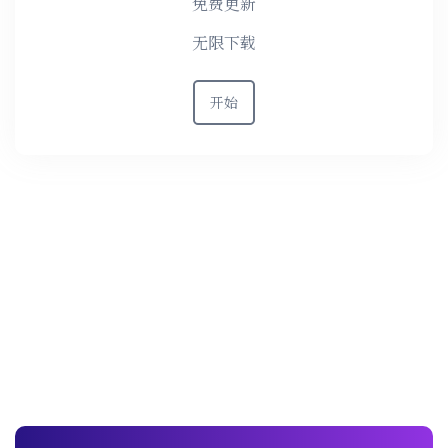
免费更新
无限下载
开始