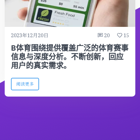
2023年12月20日
20
15
B体育围绕提供覆盖广泛的体育赛事
信息与深度分析。不断创新，回应
用户的真实需求。
阅读更多