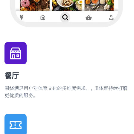
餐厅
围绕满足用户对体育文化的多维度需求。，B体育持续打磨
更优质的服务。