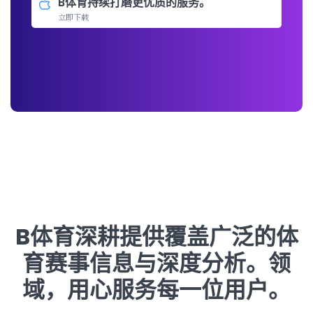
B体育持续打磨更优质的服务。
立即下载
B体育深耕提供覆盖广泛的体
育赛事信息与深度分析。领
域，用心服务每一位用户。