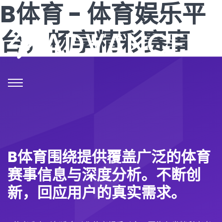
B体育 - 体育娱乐平
台，畅享精彩赛事
B体育围绕提供覆盖广泛的体育
赛事信息与深度分析。不断创
新，回应用户的真实需求。