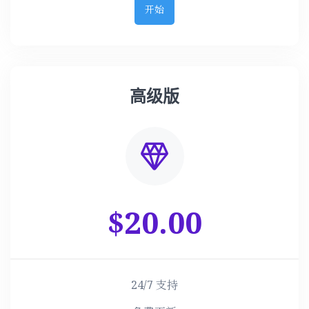
开始
高级版
$20.00
24/7 支持