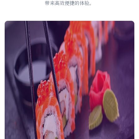
带来高效便捷的体验。