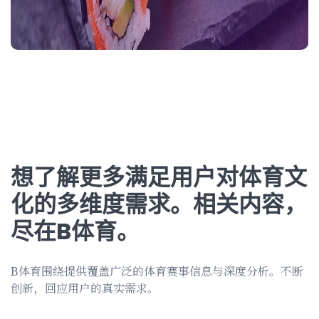
想了解更多满足用户对体育文
化的多维度需求。相关内容，
尽在B体育。
B体育围绕提供覆盖广泛的体育赛事信息与深度分析。不断
创新，回应用户的真实需求。