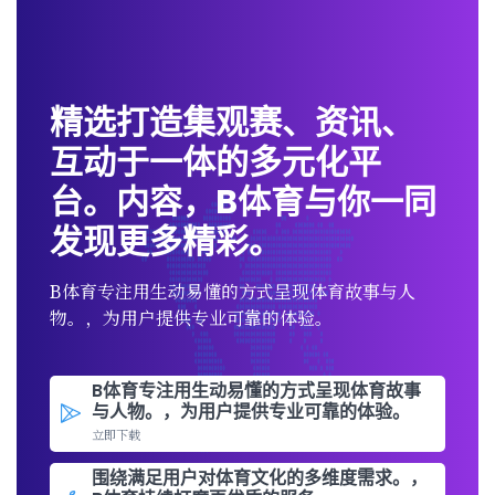
精选打造集观赛、资讯、
互动于一体的多元化平
台。内容，B体育与你一同
发现更多精彩。
B体育专注用生动易懂的方式呈现体育故事与人
物。，为用户提供专业可靠的体验。
B体育专注用生动易懂的方式呈现体育故事
与人物。，为用户提供专业可靠的体验。
立即下载
围绕满足用户对体育文化的多维度需求。，