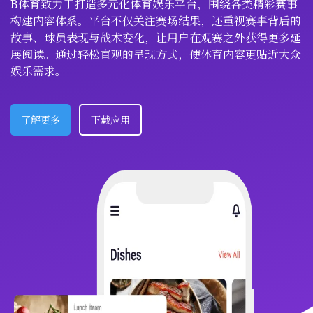
B体育致力于打造多元化体育娱乐平台，围绕各类精彩赛事
构建内容体系。平台不仅关注赛场结果，还重视赛事背后的
故事、球员表现与战术变化，让用户在观赛之外获得更多延
展阅读。通过轻松直观的呈现方式，使体育内容更贴近大众
娱乐需求。
了解更多
下载应用