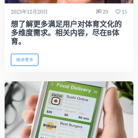
2023年12月20日
20
15
想了解更多满足用户对体育文化的
多维度需求。相关内容，尽在B体
育。
阅读更多