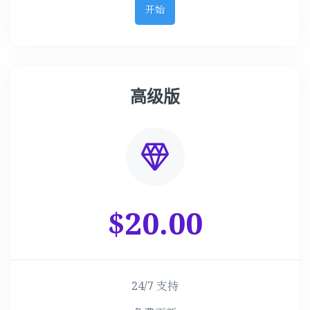
开始
高级版
$20.00
24/7 支持