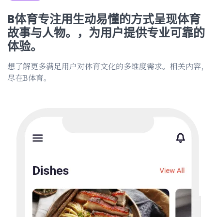
B体育专注用生动易懂的方式呈现体育
故事与人物。，为用户提供专业可靠的
体验。
想了解更多满足用户对体育文化的多维度需求。相关内容，
尽在B体育。