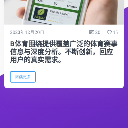
2023年12月20日
20
15
B体育围绕提供覆盖广泛的体育赛事
信息与深度分析。不断创新，回应
用户的真实需求。
阅读更多