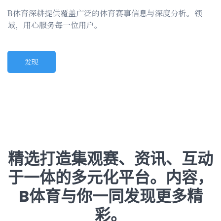
B体育深耕提供覆盖广泛的体育赛事信息与深度分析。领
域，用心服务每一位用户。
发现
精选打造集观赛、资讯、互动
于一体的多元化平台。内容，
B体育与你一同发现更多精
彩。