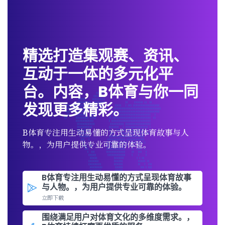
精选打造集观赛、资讯、
互动于一体的多元化平
台。内容，B体育与你一同
发现更多精彩。
B体育专注用生动易懂的方式呈现体育故事与人
物。，为用户提供专业可靠的体验。
B体育专注用生动易懂的方式呈现体育故事
与人物。，为用户提供专业可靠的体验。
立即下载
围绕满足用户对体育文化的多维度需求。，