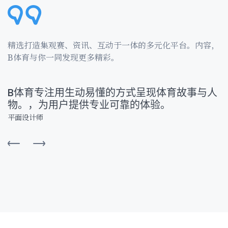
B
精选打造集观赛、资讯、互动于一体的多元化平台。内容，
B体育与你一同发现更多精彩。
B体育专注用生动易懂的方式呈现体育故事与人
物。，为用户提供专业可靠的体验。
平面设计师
创