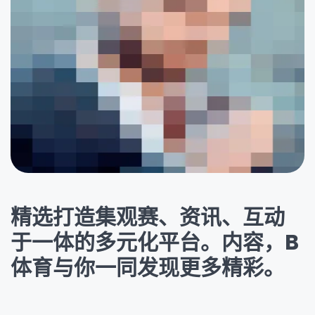
精选打造集观赛、资讯、互动
于一体的多元化平台。内容，B
体育与你一同发现更多精彩。