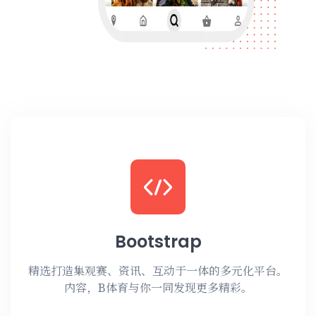
Bootstrap
精选打造集观赛、资讯、互动于一体的多元化平台。
内容，B体育与你一同发现更多精彩。