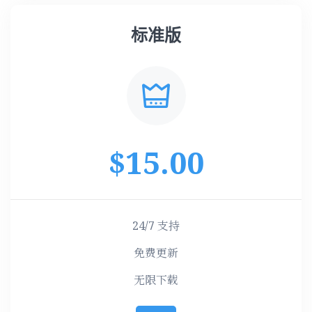
标准版
$15.00
24/7 支持
免费更新
无限下载