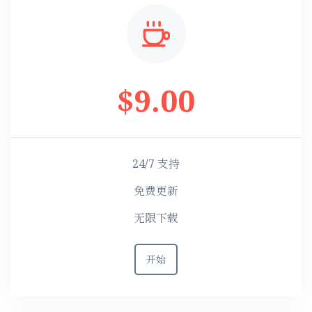
$9.00
24/7 支持
免费更新
无限下载
开始