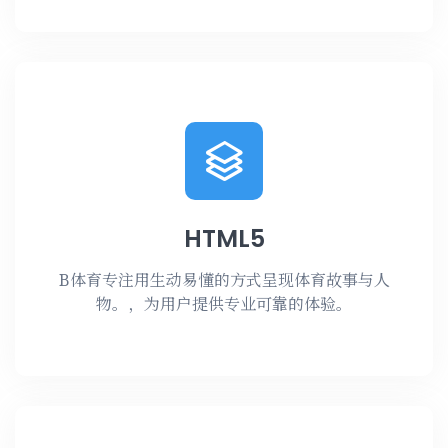
HTML5
B体育专注用生动易懂的方式呈现体育故事与人
物。，为用户提供专业可靠的体验。