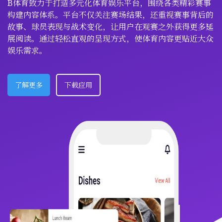
B体育致力于打造多元化体育娱乐平台，围绕各类精彩赛事
构建内容体系。平台不仅关注赛场结果，还重视赛事背后的
故事、球员表现与战术变化，让用户在观赛之外获得更多延
展阅读。通过轻松直观的呈现方式，使体育内容更贴近大众
娱乐需求。
了解更多
下载应用