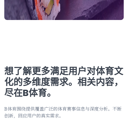
想了解更多满足用户对体育文
化的多维度需求。相关内容，
尽在B体育。
B体育围绕提供覆盖广泛的体育赛事信息与深度分析。不断
创新，回应用户的真实需求。