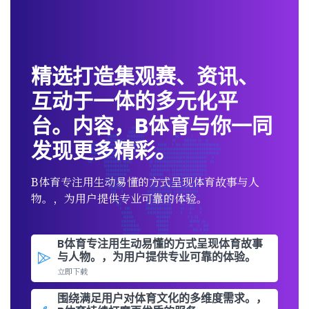
精选打造集观赛、资讯、
互动于一体的多元化平
台。内容，B体育与你一同
发现更多精彩。
B体育专注用生动易懂的方式呈现体育故事与人
物。，为用户提供专业可靠的体验。
B体育专注用生动易懂的方式呈现体育故事
与人物。，为用户提供专业可靠的体验。
立即下载
围绕满足用户对体育文化的多维度需求。，