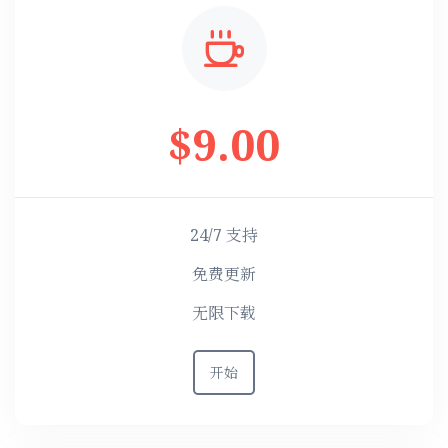
$9.00
24/7 支持
免费更新
无限下载
开始