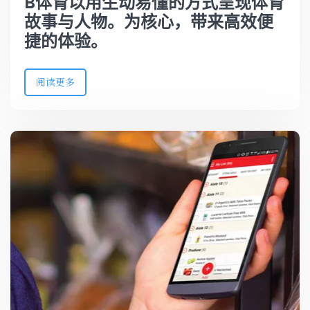
B体育以用生动易懂的方式呈现体育
故事与人物。为核心，带来高效便
捷的体验。
阅读更多