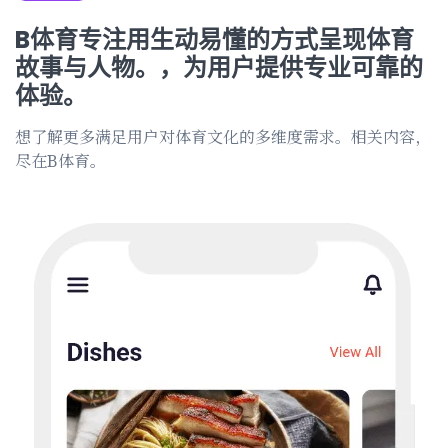
B体育专注用生动易懂的方式呈现体育
故事与人物。，为用户提供专业可靠的
体验。
想了解更多满足用户对体育文化的多维度需求。相关内容，
尽在B体育。