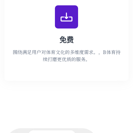
免费
围绕满足用户对体育文化的多维度需求。，B体育持
续打磨更优质的服务。