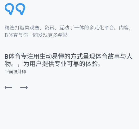
B
精选打造集观赛、资讯、互动于一体的多元化平台。内容，
B体育与你一同发现更多精彩。
B体育专注用生动易懂的方式呈现体育故事与人
物。，为用户提供专业可靠的体验。
平面设计师
创