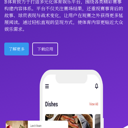
B体育致力于打造多元化体育娱乐平台，围绕各类精彩赛事
构建内容体系。平台不仅关注赛场结果，还重视赛事背后的
故事、球员表现与战术变化，让用户在观赛之外获得更多延
展阅读。通过轻松直观的呈现方式，使体育内容更贴近大众
娱乐需求。
了解更多
下载应用