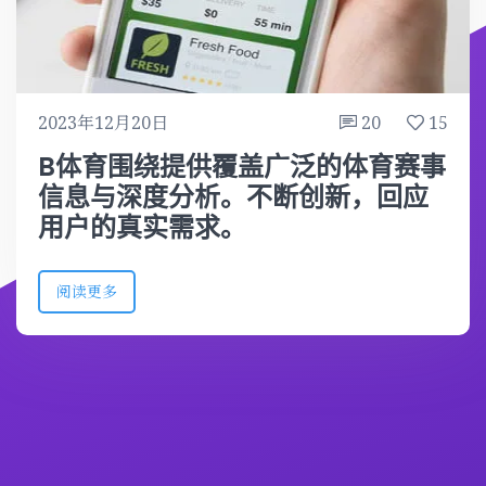
2023年12月20日
20
15
B体育围绕提供覆盖广泛的体育赛事
信息与深度分析。不断创新，回应
用户的真实需求。
阅读更多