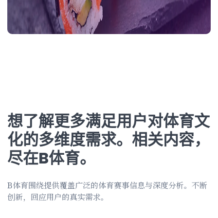
想了解更多满足用户对体育文
化的多维度需求。相关内容，
尽在B体育。
B体育围绕提供覆盖广泛的体育赛事信息与深度分析。不断
创新，回应用户的真实需求。