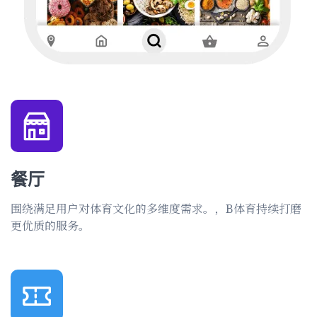
餐厅
围绕满足用户对体育文化的多维度需求。，B体育持续打磨
更优质的服务。