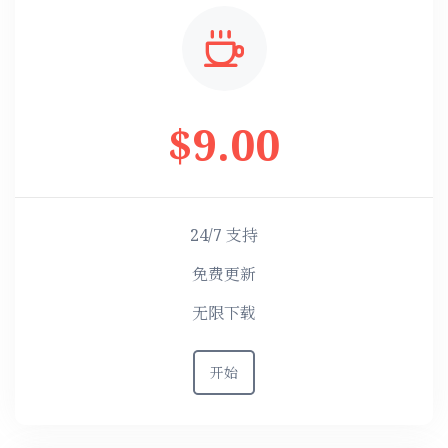
$9.00
24/7 支持
免费更新
无限下载
开始