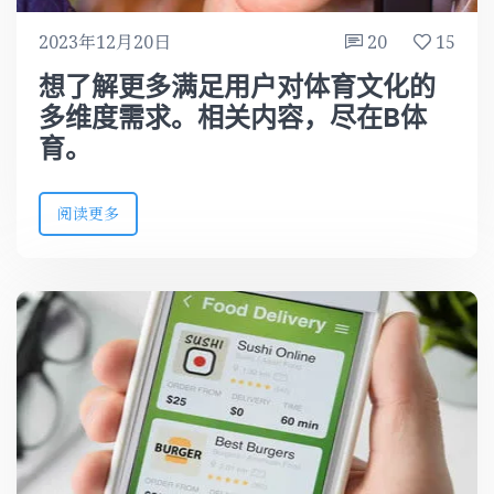
2023年12月20日
20
15
想了解更多满足用户对体育文化的
多维度需求。相关内容，尽在B体
育。
阅读更多