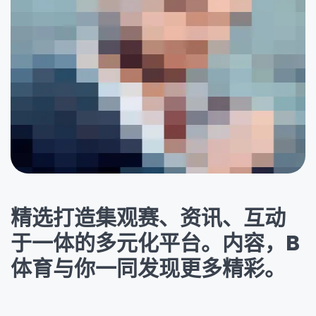
精选打造集观赛、资讯、互动
于一体的多元化平台。内容，B
体育与你一同发现更多精彩。