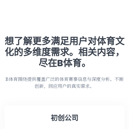
想了解更多满足用户对体育文
化的多维度需求。相关内容，
尽在B体育。
B体育围绕提供覆盖广泛的体育赛事信息与深度分析。不断
创新，回应用户的真实需求。
初创公司