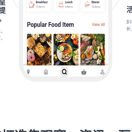
呈
提
。
B
析
求。
育。