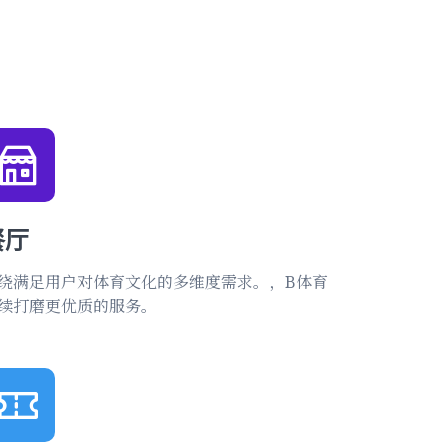
餐厅
绕满足用户对体育文化的多维度需求。，B体育
续打磨更优质的服务。