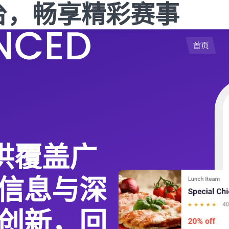
平台，畅享精彩赛事
首页
供覆盖广
信息与深
创新，回