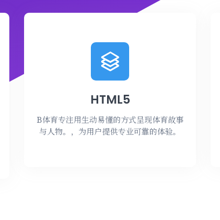
HTML5
B体育专注用生动易懂的方式呈现体育故事
与人物。，为用户提供专业可靠的体验。