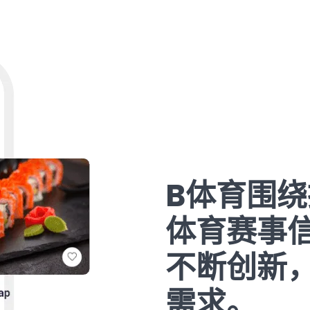
B体育围
体育赛事
不断创新
需求。