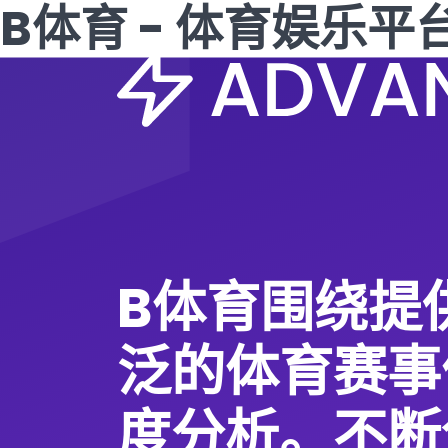
B体育 - 体育娱乐
B体育围绕提
泛的体育赛事
度分析。不断