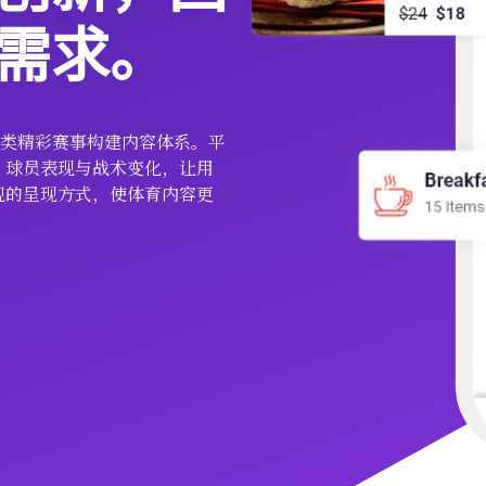
需求。
各类精彩赛事构建内容体系。平
、球员表现与战术变化，让用
观的呈现方式，使体育内容更